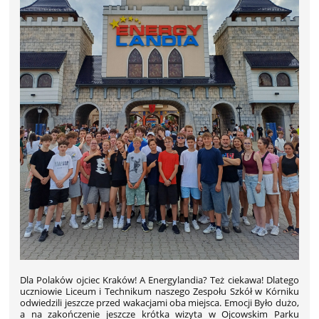
Dla Polaków ojciec Kraków! A Energylandia? Też ciekawa! Dlatego
uczniowie Liceum i Technikum naszego Zespołu Szkół w Kórniku
odwiedzili jeszcze przed wakacjami oba miejsca. Emocji Było dużo,
a na zakończenie jeszcze krótka wizyta w Ojcowskim Parku