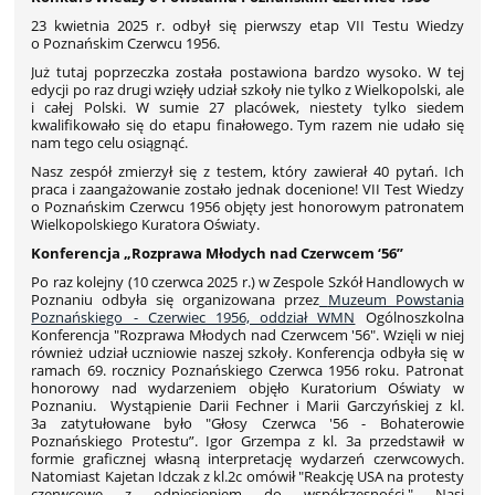
23 kwietnia 2025 r. odbył się pierwszy etap VII Testu Wiedzy
o Poznańskim Czerwcu 1956.
Już tutaj poprzeczka została postawiona bardzo wysoko. W tej
edycji po raz drugi wzięły udział szkoły nie tylko z Wielkopolski, ale
i całej Polski. W sumie 27 placówek, niestety tylko siedem
kwalifikowało się do etapu finałowego. Tym razem nie udało się
nam tego celu osiągnąć.
Nasz zespół zmierzył się z testem, który zawierał 40 pytań. Ich
praca i zaangażowanie zostało jednak docenione!
VII Test Wiedzy
o Poznańskim Czerwcu 1956 objęty jest honorowym patronatem
Wielkopolskiego Kuratora Oświaty.
Konferencja „Rozprawa Młodych nad Czerwcem ‘56”
Po raz kolejny (10 czerwca 2025 r.) w Zespole Szkół Handlowych w
Poznaniu odbyła się organizowana przez
Muzeum Powstania
Poznańskiego - Czerwiec 1956, oddział WMN
Ogólnoszkolna
Konferencja "Rozprawa Młodych nad Czerwcem '56". Wzięli w niej
również udział uczniowie naszej szkoły. Konferencja odbyła się w
ramach 69. rocznicy Poznańskiego Czerwca 1956 roku. Patronat
honorowy nad wydarzeniem objęło Kuratorium Oświaty w
Poznaniu. Wystąpienie Darii Fechner i Marii Garczyńskiej z kl.
3a zatytułowane było "Głosy Czerwca '56 - Bohaterowie
Poznańskiego Protestu”. Igor Grzempa z kl. 3a przedstawił w
formie graficznej własną interpretację wydarzeń czerwcowych.
Natomiast Kajetan Idczak z kl.2c omówił "Reakcję USA na protesty
czerwcowe z odniesieniem do współczesności." Nasi