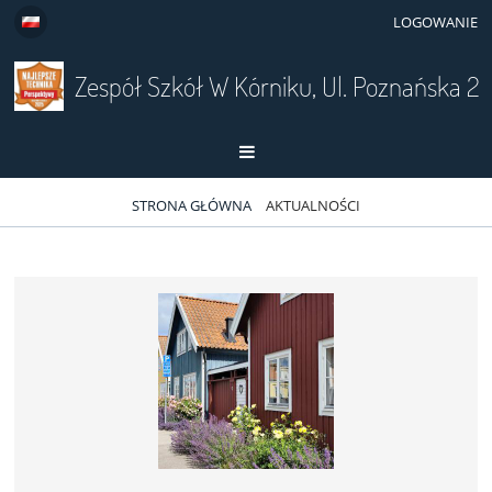
LOGOWANIE
Zespół Szkół W Kórniku, Ul. Poznańska 2
STRONA GŁÓWNA
AKTUALNOŚCI
Aktualności