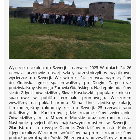
Wycieczka szkolna do Szwecji – czerwiec 2025 W dniach 24–26
czerwca uczniowie naszej szkoły uczestniczyli w wyjątkowej
wycieczce do Szwecji. We wtorek, 24 czerwca, wyruszyliśmy
do Gdańska, gdzie spacerowaliśmy po Długim Targu oraz
podziwialiśmy słynnego Żurawia Gdańskiego. Następnie udaliśmy
się do Gdyni i odwiedziliśmy Skwer Kościuszki – popularne miejsce
spacerowe w pobliżu terminalu promowego. Wieczorem
weszliśmy na pokład promu Stena Line, zjedliśmy kolację
i rozpoczęliśmy całonocny rejs do Szwecji. 25 czerwca rano
dotarliśmy do Karlskrony, gdzie rozpoczęliśmy zwiedzanie.
Odwiedziliśmy m.in. Muzeum Morskie oraz centrum miasta.
Następnie przejechaliśmy najdłuższym mostem w Szwecji –
Ølandsbron – na wyspę Olandię. Zwiedziliśmy miasto Kalmar
i jego okolice. Wieczorem wróciliśmy na prom i rozpoczęliśmy
podróż powrotną do Polski. 26 czerwca rano zeszliśmy z promu