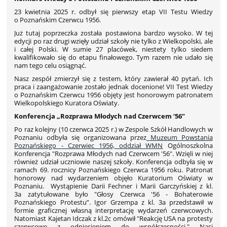
23 kwietnia 2025 r. odbył się pierwszy etap VII Testu Wiedzy
o Poznańskim Czerwcu 1956.
Już tutaj poprzeczka została postawiona bardzo wysoko. W tej
edycji po raz drugi wzięły udział szkoły nie tylko z Wielkopolski, ale
i całej Polski. W sumie 27 placówek, niestety tylko siedem
kwalifikowało się do etapu finałowego. Tym razem nie udało się
nam tego celu osiągnąć.
Nasz zespół zmierzył się z testem, który zawierał 40 pytań. Ich
praca i zaangażowanie zostało jednak docenione!
VII Test Wiedzy
o Poznańskim Czerwcu 1956 objęty jest honorowym patronatem
Wielkopolskiego Kuratora Oświaty.
Konferencja „Rozprawa Młodych nad Czerwcem ‘56”
Po raz kolejny (10 czerwca 2025 r.) w Zespole Szkół Handlowych w
Poznaniu odbyła się organizowana przez
Muzeum Powstania
Poznańskiego - Czerwiec 1956, oddział WMN
Ogólnoszkolna
Konferencja "Rozprawa Młodych nad Czerwcem '56". Wzięli w niej
również udział uczniowie naszej szkoły. Konferencja odbyła się w
ramach 69. rocznicy Poznańskiego Czerwca 1956 roku. Patronat
honorowy nad wydarzeniem objęło Kuratorium Oświaty w
Poznaniu. Wystąpienie Darii Fechner i Marii Garczyńskiej z kl.
3a zatytułowane było "Głosy Czerwca '56 - Bohaterowie
Poznańskiego Protestu”. Igor Grzempa z kl. 3a przedstawił w
formie graficznej własną interpretację wydarzeń czerwcowych.
Natomiast Kajetan Idczak z kl.2c omówił "Reakcję USA na protesty
czerwcowe z odniesieniem do współczesności." Nasi