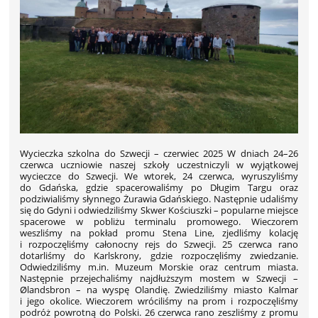
Wycieczka szkolna do Szwecji – czerwiec 2025 W dniach 24–26
czerwca uczniowie naszej szkoły uczestniczyli w wyjątkowej
wycieczce do Szwecji. We wtorek, 24 czerwca, wyruszyliśmy
do Gdańska, gdzie spacerowaliśmy po Długim Targu oraz
podziwialiśmy słynnego Żurawia Gdańskiego. Następnie udaliśmy
się do Gdyni i odwiedziliśmy Skwer Kościuszki – popularne miejsce
spacerowe w pobliżu terminalu promowego. Wieczorem
weszliśmy na pokład promu Stena Line, zjedliśmy kolację
i rozpoczęliśmy całonocny rejs do Szwecji. 25 czerwca rano
dotarliśmy do Karlskrony, gdzie rozpoczęliśmy zwiedzanie.
Odwiedziliśmy m.in. Muzeum Morskie oraz centrum miasta.
Następnie przejechaliśmy najdłuższym mostem w Szwecji –
Ølandsbron – na wyspę Olandię. Zwiedziliśmy miasto Kalmar
i jego okolice. Wieczorem wróciliśmy na prom i rozpoczęliśmy
podróż powrotną do Polski. 26 czerwca rano zeszliśmy z promu