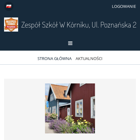
LOGOWANIE
Zespół Szkół W Kórniku, Ul. Poznańska 2
STRONA GŁÓWNA
AKTUALNOŚCI
Aktualności