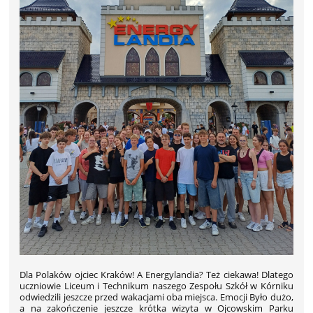
Dla Polaków ojciec Kraków! A Energylandia? Też ciekawa! Dlatego
uczniowie Liceum i Technikum naszego Zespołu Szkół w Kórniku
odwiedzili jeszcze przed wakacjami oba miejsca. Emocji Było dużo,
a na zakończenie jeszcze krótka wizyta w Ojcowskim Parku